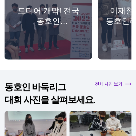
드디어 개막! 전국
이재철 
동호인
동호인리
디비전바둑리그
성황리에 열려!
동호인 바둑리그
전체 사진 보기
대회 사진을 살펴보세요.