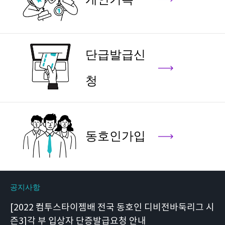
단급발급신
청
동호인가입
공지사항
[2022 컴투스타이젬배 전국 동호인 디비전바둑리그 시
즌3]각 부 입상자 단증발급요청 안내