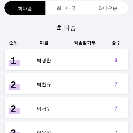
최다대국
최다우승
최다승
최다승
순위
이름
최종참가부
승수
1
박경환
8
2
박찬규
7
2
이서우
7
2
이우설
7