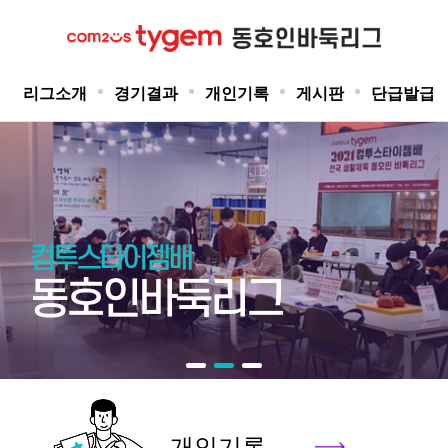
리그소개
경기결과
개인기록
게시판
단급발급
컴투스타이젬배
동호인바둑리그
개인기록